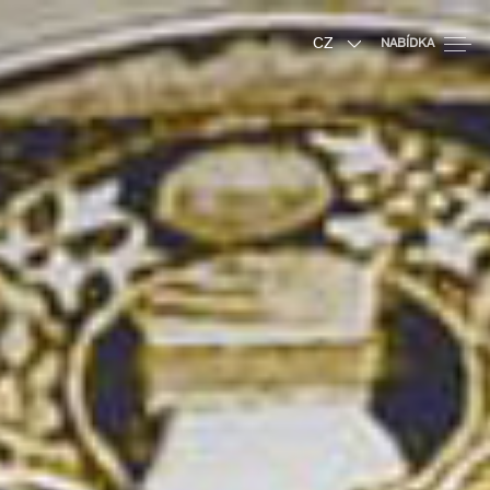
CZ
NABÍDKA