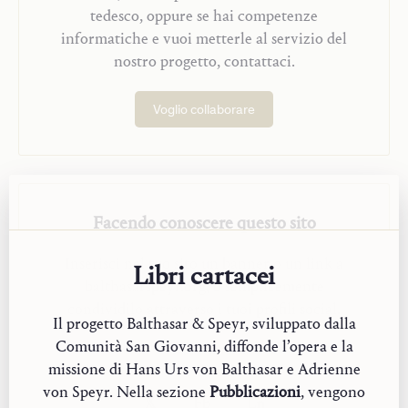
tedesco, oppure se hai competenze
informatiche e vuoi metterle al servizio del
nostro progetto, contattaci.
Voglio collaborare
Facendo conoscere questo sito
Inserisci nel tuo sito un banner o un link a
Libri cartacei
balthasarspeyr.org, o semplicemente
condividilo attraverso i tuoi profili social.
Il progetto Balthasar & Speyr, sviluppato dalla
Comunità San Giovanni, diffonde l’opera e la
Scarica
missione di Hans Urs von Balthasar e Adrienne
von Speyr. Nella sezione
Pubblicazioni
, vengono
𝕏
Fb
Ln