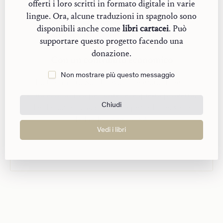
offerti i loro scritti in formato digitale in varie
lingue. Ora, alcune traduzioni in spagnolo sono
disponibili anche come
libri cartacei
. Può
supportare questo progetto facendo una
donazione.
Con un contributo economico
Non mostrare più questo messaggio
La Comunità San Giovanni è grata di ogni
aiuto economico per sostenere questo progetto.
Chiudi
Le donazioni,
una tantum
o periodiche, sono
deducibili negli USA.
Vedi i libri
Dona