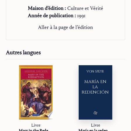
Maison d’édition :
Culture et Vérité
Année de publication :
1991
Aller à la page de l’édition
Autres langues
VON SPEYR
MARÍA EN
LA
REDENCIÓN
Livre
Livre
Mary in the Redemption
María en la redención