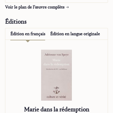
Voir le plan de l’œuvre complète
Extrait de l’introduction de Hans Urs von Balthasar
Éditions
Édition en
français
Édition en
langue originale
Marie dans la rédemption