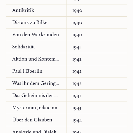
Antikritik
1940
Distanz zu Rilke
1940
Von den Werkrunden
1940
Solidarität
1941
Aktion und Kontemplation
1942
Paul Häberlin
1942
Was ihr dem Geringsten meiner Brüder getan habt
1942
Das Geheimnis der Gnade
1942
Mysterium Judaicum
1943
Über den Glauben
1944
Analogie und Dialektik. Zur Klärung der theologischen Prinzipienlehre Karl Barths
1944