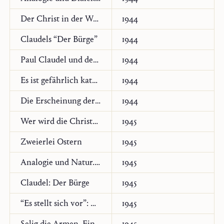
Der Christ in der Welt
1944
Claudels “Der Bürge”
1944
Paul Claudel und der “Seidene Schuh”
1944
Es ist gefährlich katholisch zu sein
1944
Die Erscheinung der Mutter
1944
Wer wird die Christenheit retten?
1945
Zweierlei Ostern
1945
Analogie und Natur. Zur Klärung der theologischen Prinzipienlehre Karl Barths
1945
Claudel: Der Bürge
1945
“Es stellt sich vor”: Hans Urs von Balthasar
1945
Selig die Armen. Eine Weihnachtsbetrachtung
1945