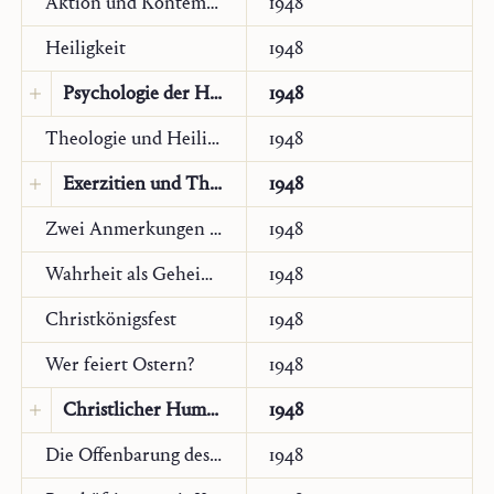
Aktion und Kontemplation
1948
Heiligkeit
1948
Psychologie der Heiligen?
1948
Theologie und Heiligkeit
1948
Original:
Deutsch
Exerzitien und Theologie
1948
Original:
Deutsch
Zwei Anmerkungen zu Karl Barth
1948
Übersetzung:
Französisch
Wahrheit als Geheimnis
1948
Nouvelle revue théologique
144/1 (2022), 95–
Christkönigsfest
1948
104
Wer feiert Ostern?
1948
Übersetzung:
Italienisch
Christlicher Humanismus
1948
Die Offenbarung des Heiligen Geistes
1948
Original:
Deutsch