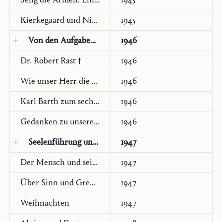
Kierkegaard und Nietzsche
1945
Von den Aufgaben der katholischen Philosophie in der Zeit
1946
Dr. Robert Rast †
Übersetzung:
Englisch
1946
Communio International Catholic Review
20
Wie unser Herr die Akademiker nimmt. Kleine Ansprache auf Pauli Bekehrung
1946
(Washington, Spring 1993), 147–187
Karl Barth zum sechzigsten Geburtstag
1946
Gedanken zu unserem Umschlagbild
1946
Seelenführung und Mystik
1947
Der Mensch und sein Auftrag
1947
Original:
Deutsch
Über Sinn und Grenzen christlicher Kontroverse
1947
Weihnachten
1947