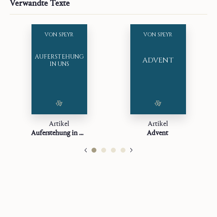
Verwandte Texte
Impressum:
Saint John Publications
Jahr:
2025
Typ:
Textsammlung
VON SPEYR
VON SPEYR
AUFERSTEHUNG
ADVENT
IN UNS
Artikel
Artikel
Auferstehung in uns
Advent