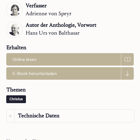
Verfasser
Adrienne
von Speyr
Autor der Anthologie, Vorwort
Hans Urs
von Balthasar
Erhalten
Online lesen
E-Book herunterladen
Themen
Christus
Technische Daten
Sprache:
Deutsch
Sprache des Originals:
Deutsch