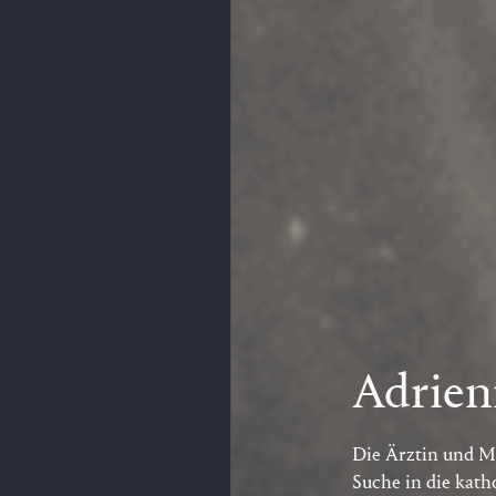
Adrien
Die Ärztin und Mu
Suche in die kath