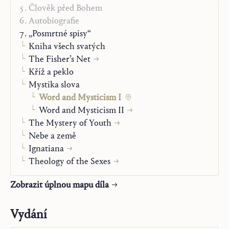
Člověk před Bohem
Speyr
.
Autobiografie
„Posmrtné spisy“
Kniha všech svatých
The Fisher’s Net
Kříž a peklo
Mystika slova
Word and Mysticism I
Word and Mysticism II
The Mystery of Youth
Nebe a země
Ignatiana
Theology of the Sexes
Zobrazit úplnou mapu díla
Vydání