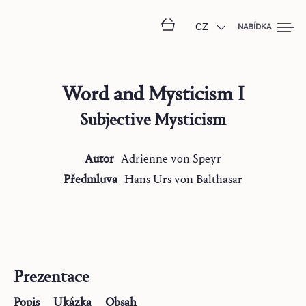
CZ
NABÍDKA
Word and Mysticism I
Subjective Mysticism
Autor
Adrienne
von Speyr
Předmluva
Hans Urs
von Balthasar
Prezentace
Popis
Ukázka
Obsah