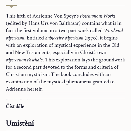
This fifth of Adrienne Von Speyr’s
Posthumous Works
(edited by Hans Urs von Balthasar) contains what is in
fact the first volume in a two-part work called
Word and
Mysticism
. Entitled
Subjective Mysticism
(1970), it begins
with an exploration of mystical experience in the Old
and New Testaments, especially in Christ’s own
Mysterium Paschale
. This exploration lays the groundwork
for a second part devoted to the forms and criteria of
Christian mysticism. The book concludes with an
examination of the mystical phenomena granted to
Adrienne herself.
Further Reading
Komentáře k Písmu svatému
Číst dále
Hans Urs von Balthasar. “General Introduction to the
Maria
Posthumous Works.”
The Book of All Saints: Part One
,
Modlitba a sakramentá
Umístění
Ignatius Press, 2008, pp. 1–24
Stav života
Hans Urs von Balthasar.
First Glance at Adrienne von