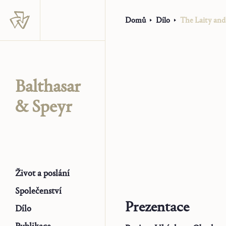
Domů
Dílo
The Laity and 
Balthasar
& Speyr
Život a poslání
Společenství
Prezentace
Dílo