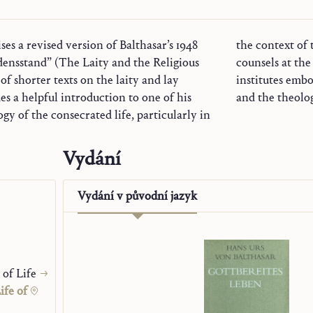
s a revised version of Balthasar’s 1948
titutes. It is by living out the evangelical
densstand” (The Laity and the Religious
e world, Balthasar believed, that these
f shorter texts on the laity and lay
atic form both the mission of the laity
es a helpful introduction to one of his
and the theolog
gy of the consecrated life, particularly in
Vydání
Vydání v
původní jazyk
 of Life
ife of