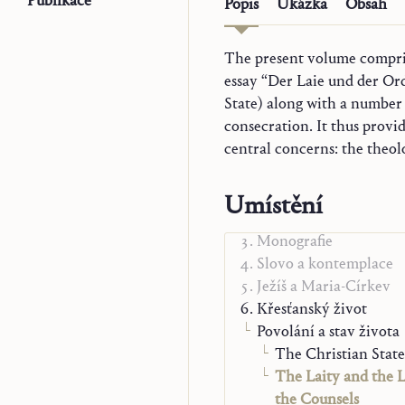
Publikace
Popis
Ukázka
Obsah
The present volume comprise
the context of the secular ins
essay “Der Laie und der Or
counsels at the heart of th
State) along with a number o
institutes embody in paradigm
consecration. It thus provid
central concerns: the theolo
Trilogie
Umístění
Náčrty k teologii
Monografie
Slovo a kontemplace
Ježíš a Maria-Církev
Křesťanský život
Povolání a stav života
The Christian State
The Laity and the L
the Counsels