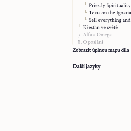
Priestly Spirituality
Texts on the Ignati
Sell everything and
Křesťan ve světě
Alfa a Omega
O poslání
„Studienausgabe“
Zobrazit úplnou mapu díla
Další jazyky