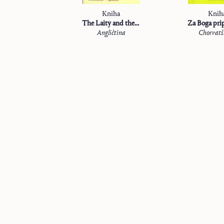
Kniha
Knih
The Laity and the Life of the Counsels
Angličtina
Chorvatš