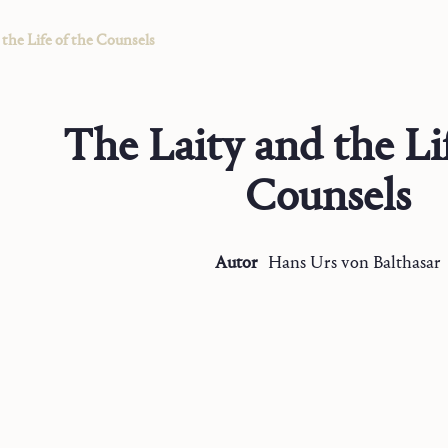
the Life of the Counsels
The Laity and the Lif
Counsels
Autor
Hans Urs
von Balthasar