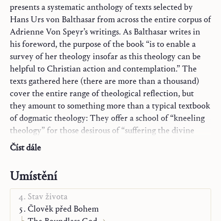
presents a systematic anthology of texts selected by
Hans Urs von Balthasar from across the entire corpus of
Adrienne Von Speyr’s writings. As Balthasar writes in
his foreword, the purpose of the book “is to enable a
survey of her theology insofar as this theology can be
helpful to Christian action and contemplation.” The
texts gathered here (there are more than a thousand)
cover the entire range of theological reflection, but
they amount to something more than a typical textbook
of dogmatic theology: They offer a school of “kneeling
theology” for those desirous of “suffering the divine
things” with the intelligence.
Číst dále
Komentáře k Písmu svatému
Maria
Umístění
Modlitba a sakramentá
Stav života
Člověk před Bohem