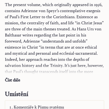
The present volume, which originally appeared in 1956,
contains Adrienne von Speyr’s contemplative exegesis
of Paul’s First Letter to the Corinthians. Existence as
mission, the centrality of faith, and life “in Christ Jesus”
are three of the main themes treated. As Hans Urs von
Balthasar writes regarding the last point in his
foreword, Adrienne “understands and unfolds”
existence in Christ “in terms that are at once ethical
and mystical and personal and ecclesial-sacramental.
Indeed, her approach reaches into the depths of
salvation history and the Trinity. It’s just here, however,
that Paul’s thought transcends itself into the more
encompassing total truth of Christianity. What
Číst dále
overwhelms Paul is mission (which he is not identical
with himself) and grace: It is Christ, who is God and
Umístění
man; it is triune love.”
Komentáře k Písmu svatému