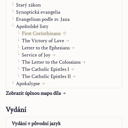
Starý zákon
Synoptická evangelia
Evangelium podle sv. Jana
Apoštolské listy
First Corinthinans
The Victory of Love
Letter to the Ephesians
Service of Joy
The Letter to the Colossians
The Catholic Epistles I
The Catholic Epistles II
Apokalypse
Maria
Zobrazit úplnou mapu díla
Modlitba a sakramentá
Stav života
Vydání
Člověk před Bohem
Autobiografie
Vydání v
původní jazyk
„Posmrtné spisy“