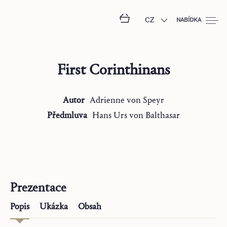
CZ
NABÍDKA
First Corinthinans
Autor
Adrienne
von Speyr
Předmluva
Hans Urs
von Balthasar
Prezentace
Popis
Ukázka
Obsah