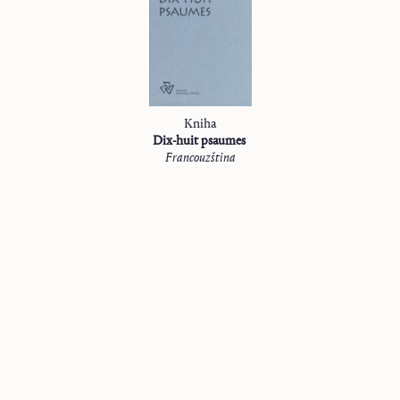
Kniha
Dix-huit psaumes
Francouzština