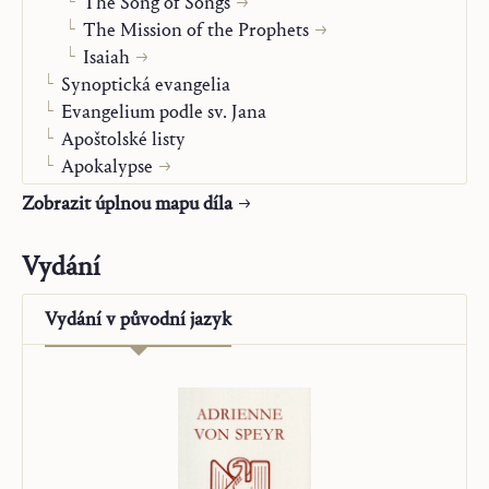
The Song of Songs
The Mission of the Prophets
Isaiah
Synoptická evangelia
Evangelium podle sv. Jana
Apoštolské listy
Apokalypse
Maria
Zobrazit úplnou mapu díla
Modlitba a sakramentá
Stav života
Vydání
Člověk před Bohem
Autobiografie
Vydání v
původní jazyk
„Posmrtné spisy“