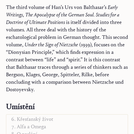
The third volume of Han’s Urs von Balthasar’s
Early
Writings
,
The Apocalypse of the German Soul. Studies for a
Doctrine of Ultimate Positions
is itself divided into three
volumes. All three deal with the history of the
eschatological problem in German thought. This second
volume,
Under the Sign of Nietzsche
(1939), focuses on the
“Dionysian Principle,” which finds expression in a
contrast between “life” and “spirit.” It is this contrast
that Balthasar traces through a series of thinkers such as
Bergson, Klages, George, Spitteler, Rilke, before
Trilogie
concluding with a comparison between Nietzsche und
Náčrty k teologii
Dostoyevsky.
Monografie
Slovo a kontemplace
Umístění
Ježíš a Maria-Církev
Křesťanský život
Alfa a Omega