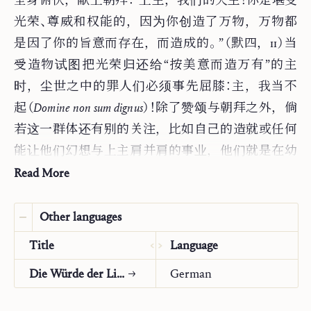
全身俯伏，献上朝拜：“上主，我们的天主！你是堪受
光荣、尊威和权能的，因为你创造了万物，万物都
是因了你的旨意而存在，而造成的。”（默四，11）当
受造物试图把光荣归还给“按美意而造万有”的主
时，尘世之中的罪人们必须事先屈膝：主，我当不
起（
Domine non sum dignus
）！除了赞颂与朝拜之外，倘
若这一群体还有别的关注，比如自己的造就或任何
能让他们幻想与上主肩并肩的事业，他们就是在幼
稚地自欺欺人。
Read More
在纯正的一神论宗教中，即使聚会规模庞大，全身
Other languages
跪拜（
proshynesis
）仍不失为一个人全然献上自我的至
Title
Language
诚表达：试问哪个基督徒不会为清真寺内默默敬拜
的信众深感动容呢？！在一种圣约的宗教中，聆听天
Die Würde der Liturgie
German
主话语的《托拉》（
Torah
）是基石：天主发言，人服从