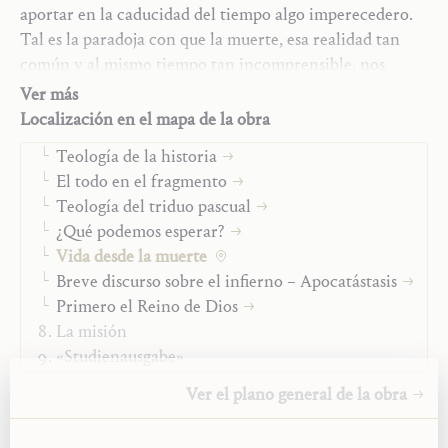
Ensayos teológicos
Traductor:
Juan Manuel Sara
aportar en la caducidad del tiempo algo imperecedero.
Monografías
Año:
2019
Tal es la paradoja con que la muerte, esa realidad tan
Palabra de Dios y oración contemplativa
Tipo:
Libro
común y al mismo tiempo tan incomprensible, nos
Jesucristo y María-Iglesia
enfrenta cada día. En estas «meditaciones sobre el
Ver más
Vida cristiana
misterio pascual» (así el subtítulo), Hans Urs von
Localización en el mapa de la obra
Tiempo y fin de los tiempos
Balthasar sigue las huellas de dicha paradoja; su
Teología de la historia
respuesta, a la luz de la Escritura y de los Padres de la
El todo en el fragmento
Iglesia, sitúa el misterio de la muerte en el corazón
Teología del triduo pascual
mismo de la fe cristiana.
¿Qué podemos esperar?
Vida desde la muerte
Breve discurso sobre el infierno – Apocatástasis
Primero el Reino de Dios
La misión
«Studienausgabe»
Ver el plano general de la obra
Otros idiomas