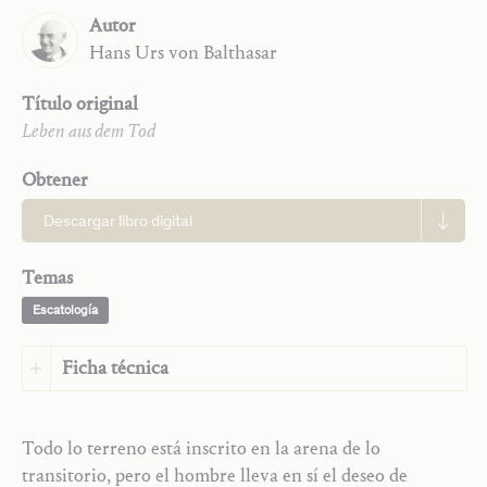
Autor
Hans Urs
von Balthasar
Título original
Leben aus dem Tod
Obtener
Descargar libro digital
Temas
Escatología
Ficha técnica
Idioma:
Español
Idioma original:
Alemán
Todo lo terreno está inscrito en la arena de lo
Trilogía
Editorial:
Ediciones San Juan
transitorio, pero el hombre lleva en sí el deseo de