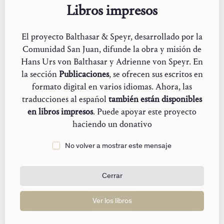
Libros impresos
El proyecto Balthasar & Speyr, desarrollado por la
Comunidad San Juan, difunde la obra y misión de
Hans Urs von Balthasar y Adrienne von Speyr. En
la sección
Publicaciones
, se ofrecen sus escritos en
formato digital en varios idiomas. Ahora, las
traducciones al español
también están disponibles
en libros impresos
. Puede apoyar este proyecto
Libro
Libro
haciendo un donativo
Leben aus dem Tod
Life Out of Death
No volver a mostrar este mensaje
Textos relacionados
Cerrar
VON BALTHASAR
VON BALTHASAR
Ver los libros
TEOLOGÍA
INTENTO DE UNA