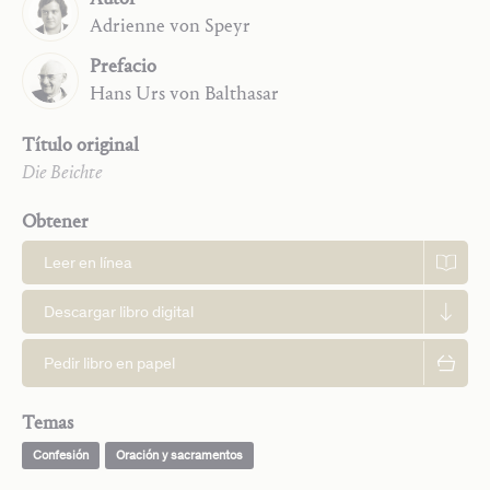
Adrienne
von Speyr
Prefacio
Hans Urs
von Balthasar
Título original
Die Beichte
Obtener
Leer en línea
Descargar libro digital
Pedir libro en papel
Temas
Confesión
Oración y sacramentos