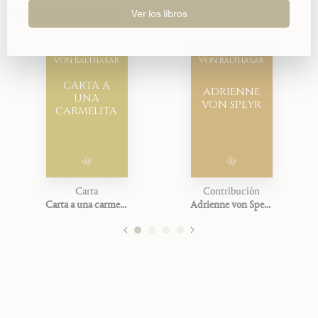
Textos relacionados
Ver los libros
VON BALTHASAR
VON BALTHASAR
CARTA A
ADRIENNE
UNA
VON SPEYR
CARMELITA
Carta
Contribución
Carta a una carmelita
Adrienne von Speyr