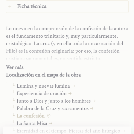
Ficha técnica
Idioma:
Español
Idioma original:
Alemán
Lo nuevo en la comprensión de la confesión de la autora
ISBN:
319
es el fundamento trinitario y, muy particularmente,
Editorial:
Saint John Publications
cristológico. La cruz (y en ella toda la encarnación del
Los Comentarios a la Sagrada Escritura
Traductores:
Juan Manuel Sara, Ricardo Aldana
Hijo) es la confesión originaria: por eso, la confesión
María
Valenzuela
cristiana sacramental es, en sentido estricto,
Oración y sacramentos
Año:
2023
seguimiento de Cristo.
Ver más
El mundo de la oración
Tipo:
Libro
Localización en el mapa de la obra
La luz y las imágenes
Hans Urs von Balthasar (Prefacio)
Lumina y nuevas lumina
"... Dios nos ve con una mirada de misericordia, pues Él
Experiencia de oración
quiere perdonar, pero con una mirada que exige
Junto a Dios y junto a los hombres
veracidad absoluta".
Palabra de la Cruz y sacramentos
La confesión
Adrienne von Speyr
La Santa Misa
Eternidad en el tiempo. Fiestas del año litúrgico