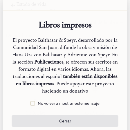
Estado de vida
El hombre ante Dios
Autobiografía
Ver el plano general de la obra
Libros impresos
Los «Escritos póstumos»
Otros idiomas
El proyecto Balthasar & Speyr, desarrollado por la
Comunidad San Juan, difunde la obra y misión de
Hans Urs von Balthasar y Adrienne von Speyr. En
la sección
Publicaciones
, se ofrecen sus escritos en
formato digital en varios idiomas. Ahora, las
traducciones al español
también están disponibles
en libros impresos
. Puede apoyar este proyecto
haciendo un donativo
No volver a mostrar este mensaje
Libro
Libro
Die Beichte
Confession
Cerrar