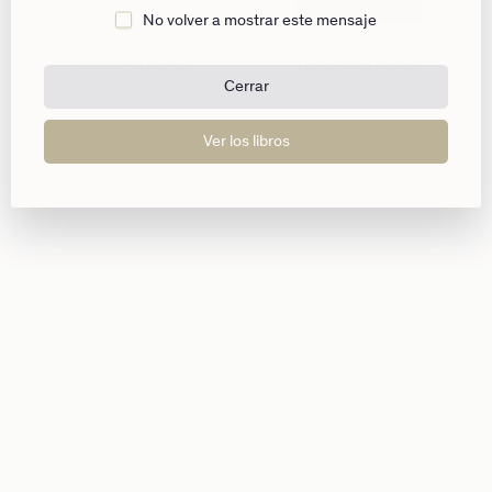
todas las dimensiones de la creación vividas en su
No volver a mostrar este mensaje
plenitud.
Carta
Contribución
Carta a una carmelita
Teología del descenso a los infiernos en A. von Speyr
Cerrar
Ver los libros