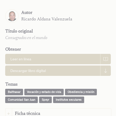
Autor
Ricardo
Aldana Valenzuela
Título original
Consagrados en el mundo
Obtener
Leer en línea
Descargar libro digital
Temas
Balthasar
Vocación y estado de vida
Obediencia y misión
Comunidad San Juan
Speyr
Institutos seculares
Ficha técnica