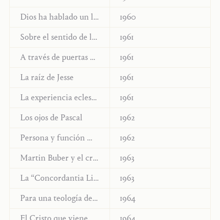
Dios ha hablado un lenguaje humano
1960
Sobre el sentido de la historia en la Biblia
1961
A través de puertas cerradas
1961
La raíz de Jesse
1961
La experiencia eclesial de este tiempo
1961
Los ojos de Pascal
1962
Persona y función ministerial
1962
Martin Buber y el cristianismo
1963
La “Concordantia Libertatis” en san Anselmo
1963
Para una teología del estado consagrado
1964
El Cristo que viene
1964