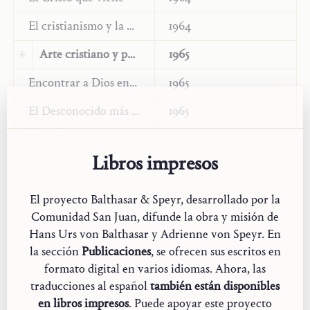
El cristianismo y la apertura de la razón
1964
Arte cristiano y predicación
1965
Idioma original:
Encontrar a Dios en el mundo actual
Alemán
1965
Traducción:
Húngaro
El Desconocido más allá de la Palabra
1965
Erich Przywara
1966
Libros impresos
La Biblia hoy
1966
La vida monástica hoy
1966
El proyecto Balthasar & Speyr, desarrollado por la
Comunidad San Juan, difunde la obra y misión de
Traducción:
Italiano
El camino de acceso a la realidad de Dios
1967
Hans Urs von Balthasar y Adrienne von Speyr. En
G. Meiattini,
Monachesimo e teologia. La
la sección
Publicaciones
, se ofrecen sus escritos en
El cristiano y el teatro / En lugar de una introducción
1967
triplice prospettiva di H.U. von Balthasar
.
formato digital en varios idiomas. Ahora, las
Bertolt Brecht
1967
Collana Balthasariana. Lugano: Eupress
traducciones al español
también están disponibles
FTL, 2012, 137–142 (versione riveduta da
en libros impresos
. Puede apoyar este proyecto
Reinhold Schneider
1967