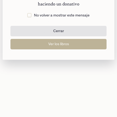
G. Meiattini di una precedente
haciendo un donativo
traduzione:
Collocazione della vita
Unificación en Cristo
1968
No volver a mostrar este mensaje
monastica nella Chiesa
.
Servitium
12 (1978),
Sobre el ministerio sacerdotal
1968
135–142.).
Solo el amor es digno de fe
Cerrar
1968
Mysterium paschale
1969
Ver los libros