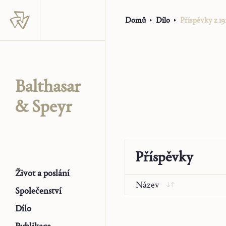
Domů
Dílo
Příspěvky z 19
Balthasar
& Speyr
Příspěvky
Život a poslání
Název
Společenství
Dílo